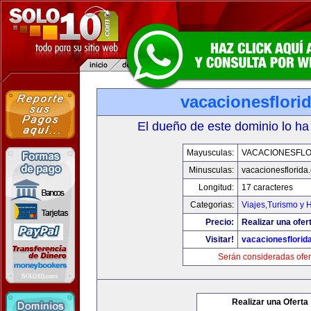
vacacionesflori
El dueño de este dominio lo ha
Mayusculas:
VACACIONESFLO
Minusculas:
vacacionesflorida
Longitud:
17 caracteres
Categorias:
Viajes,Turismo y
Precio:
Realizar una ofer
Visitar!
vacacionesflorid
Serán consideradas ofer
Realizar una Oferta