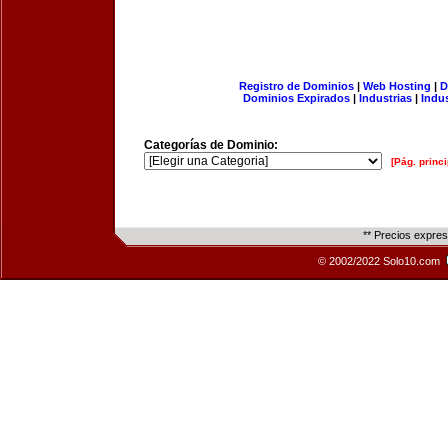
Registro de Dominios
|
Web Hosting
|
D
Dominios Expirados
|
Industrias
|
Indu
Categorías de Dominio:
[Pág. princi
** Precios expre
© 2002/2022 Solo10.com