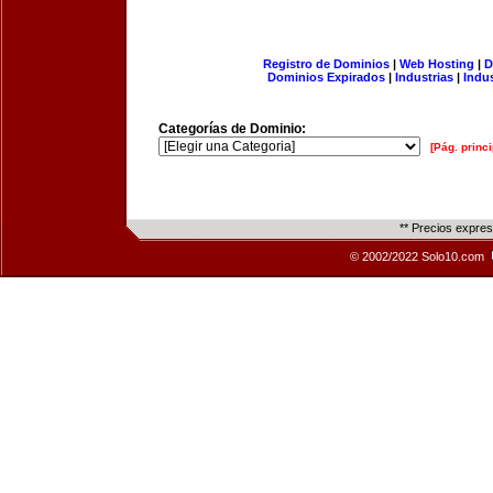
Registro de Dominios
|
Web Hosting
|
D
Dominios Expirados
|
Industrias
|
Indu
Categorías de Dominio:
[Pág. princi
** Precios expre
© 2002/2022 Solo10.com