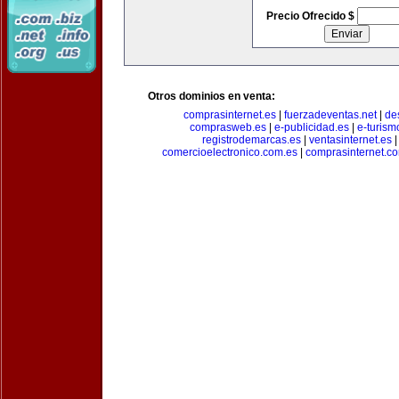
Precio Ofrecido $
Otros dominios en venta:
comprasinternet.es
|
fuerzadeventas.net
|
de
comprasweb.es
|
e-publicidad.es
|
e-turism
registrodemarcas.es
|
ventasinternet.es
comercioelectronico.com.es
|
comprasinternet.c