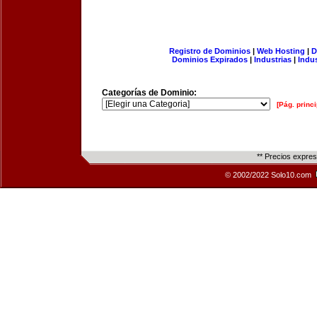
Registro de Dominios
|
Web Hosting
|
D
Dominios Expirados
|
Industrias
|
Indu
Categorías de Dominio:
[Pág. princi
** Precios expre
© 2002/2022 Solo10.com