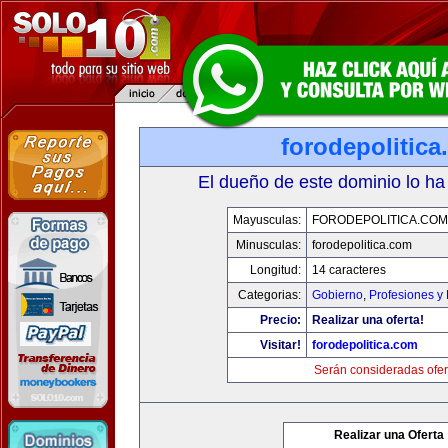
forodepolitic
El dueño de este dominio lo ha
Mayusculas:
FORODEPOLITICA.COM
Minusculas:
forodepolitica.com
Longitud:
14 caracteres
Categorias:
Gobierno
,
Profesiones y
Precio:
Realizar una oferta!
Visitar!
forodepolitica.com
Serán consideradas ofer
Realizar una Oferta