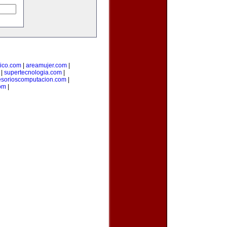
ico.com
|
areamujer.com
|
|
supertecnologia.com
|
esorioscomputacion.com
|
com
|