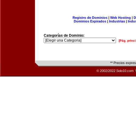
Registro de Dominios
|
Web Hosting
|
D
Dominios Expirados
|
Industrias
|
Indu
Categorías de Dominio:
[Pág. princi
** Precios expre
© 2002/2022 Solo10.com