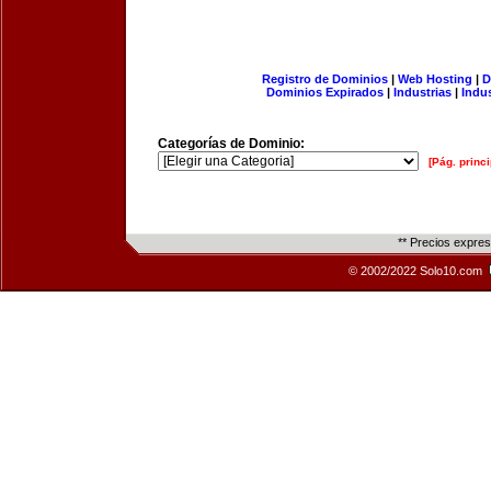
Registro de Dominios
|
Web Hosting
|
D
Dominios Expirados
|
Industrias
|
Indu
Categorías de Dominio:
[Pág. princi
** Precios expre
© 2002/2022 Solo10.com