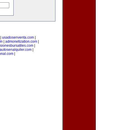
|
usadosenventa.com
|
om
|
admonetization.com
|
rsionesbursatiles.com
|
autosenalquiler.com
|
onal.com
|