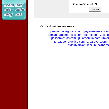
Precio Ofrecido $
Otros dominios en venta:
puertoriconegocios.com
|
joyasenventa.com
comunidadempresas.com
|
blogdefinanzas.c
gestionventas.com
|
guiamorelia.com
|
inve
mercadoenergetico.com
|
areajoven.com
|
guiadiversion.com
|
buscapers