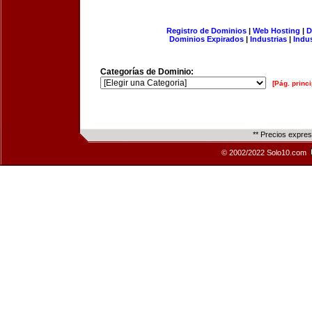
Registro de Dominios
|
Web Hosting
|
D
Dominios Expirados
|
Industrias
|
Indu
Categorías de Dominio:
[Pág. princi
** Precios expre
© 2002/2022 Solo10.com