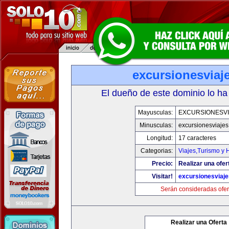
excursionesviaj
El dueño de este dominio lo ha
Mayusculas:
EXCURSIONESVI
Minusculas:
excursionesviaje
Longitud:
17 caracteres
Categorias:
Viajes,Turismo y
Precio:
Realizar una ofer
Visitar!
excursionesviaj
Serán consideradas ofer
Realizar una Oferta