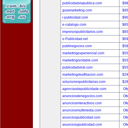
publicidadviapublica.com
$9
guiamarketing.com
$9
i-publicidad.com
$9
e-catalogo.com
$8
impresospublicitarios.com
$8
e-Publicidad.net
$6
publinegocios.com
$5
marketingexperiencial.com
$5
marketingrentable.com
$5
publicidadviral.com
$5
marketingdeafiliacion.com
$2
solucionespublicitarias.com
$2
agenciasdepublicidade.com
Ofe
anunciosdenegocios.com
Ofe
anunciosinteractivos.com
Ofe
anunciosmultimedia.com
Ofe
anunciospublicidad.com
Ofe
anunciosypublicidad.com
Ofe