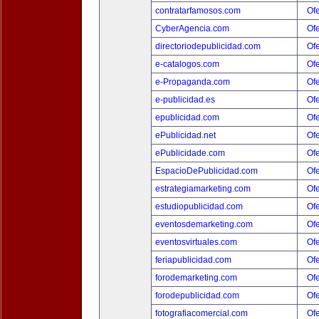
contratarfamosos.com
Ofe
CyberAgencia.com
Ofe
directoriodepublicidad.com
Ofe
e-catalogos.com
Ofe
e-Propaganda.com
Ofe
e-publicidad.es
Ofe
epublicidad.com
Ofe
ePublicidad.net
Ofe
ePublicidade.com
Ofe
EspacioDePublicidad.com
Ofe
estrategiamarketing.com
Ofe
estudiopublicidad.com
Ofe
eventosdemarketing.com
Ofe
eventosvirtuales.com
Ofe
feriapublicidad.com
Ofe
forodemarketing.com
Ofe
forodepublicidad.com
Ofe
fotografiacomercial.com
Ofe