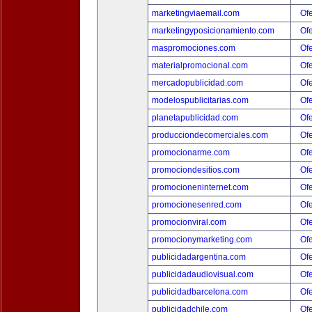
marketingviaemail.com
Ofe
marketingyposicionamiento.com
Ofe
maspromociones.com
Ofe
materialpromocional.com
Ofe
mercadopublicidad.com
Ofe
modelospublicitarias.com
Ofe
planetapublicidad.com
Ofe
producciondecomerciales.com
Ofe
promocionarme.com
Ofe
promociondesitios.com
Ofe
promocioneninternet.com
Ofe
promocionesenred.com
Ofe
promocionviral.com
Ofe
promocionymarketing.com
Ofe
publicidadargentina.com
Ofe
publicidadaudiovisual.com
Ofe
publicidadbarcelona.com
Ofe
publicidadchile.com
Ofe