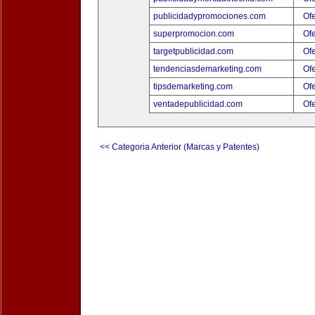
publicidadypromociones.com
Ofe
superpromocion.com
Ofe
targetpublicidad.com
Ofe
tendenciasdemarketing.com
Ofe
tipsdemarketing.com
Ofe
ventadepublicidad.com
Ofe
<< Categoria Anterior (Marcas y Patentes)