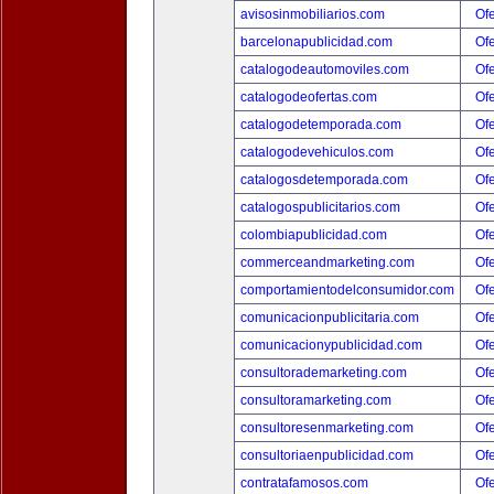
avisosinmobiliarios.com
Ofe
barcelonapublicidad.com
Ofe
catalogodeautomoviles.com
Ofe
catalogodeofertas.com
Ofe
catalogodetemporada.com
Ofe
catalogodevehiculos.com
Ofe
catalogosdetemporada.com
Ofe
catalogospublicitarios.com
Ofe
colombiapublicidad.com
Ofe
commerceandmarketing.com
Ofe
comportamientodelconsumidor.com
Ofe
comunicacionpublicitaria.com
Ofe
comunicacionypublicidad.com
Ofe
consultorademarketing.com
Ofe
consultoramarketing.com
Ofe
consultoresenmarketing.com
Ofe
consultoriaenpublicidad.com
Ofe
contratafamosos.com
Ofe