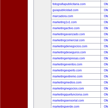
fotografiapublicitaria.com
Ofe
guiapublicidad.com
Ofe
marcadora.com
Ofe
marketing1x1.com
Ofe
marketingactivo.com
Ofe
marketingavanzado.com
Ofe
marketingcomercial.com
Ofe
marketingdenegocios.com
Ofe
marketingdeseguros.com
Ofe
marketingempresas.com
Ofe
marketingeventos.com
Ofe
marketingexperto.com
Ofe
marketingextremo.com
Ofe
marketingmedios.com
Ofe
marketingnegocios.com
Ofe
marketingquefunciona.com
Ofe
marketingsensorial.com
Ofe
marketingverde.com
Ofe