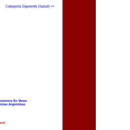
Categoria Siguiente (Salud) >>
ominios En Venta
strias Argentinas
pal]